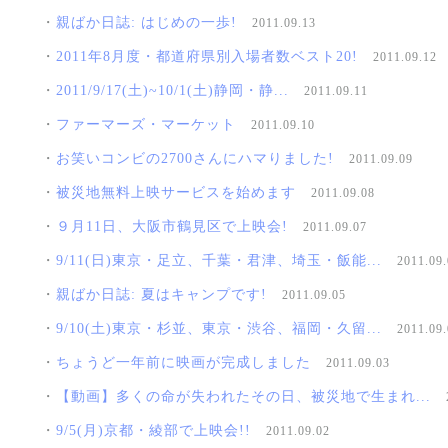
・
親ばか日誌: はじめの一歩!
2011.09.13
・
2011年8月度・都道府県別入場者数ベスト20!
2011.09.12
・
2011/9/17(土)~10/1(土)静岡・静...
2011.09.11
・
ファーマーズ・マーケット
2011.09.10
・
お笑いコンビの2700さんにハマりました!
2011.09.09
・
被災地無料上映サービスを始めます
2011.09.08
・
９月11日、大阪市鶴見区で上映会!
2011.09.07
・
9/11(日)東京・足立、千葉・君津、埼玉・飯能...
2011.09.
・
親ばか日誌: 夏はキャンプです!
2011.09.05
・
9/10(土)東京・杉並、東京・渋谷、福岡・久留...
2011.09.
・
ちょうど一年前に映画が完成しました
2011.09.03
・
【動画】多くの命が失われたその日、被災地で生まれ...
・
9/5(月)京都・綾部で上映会!!
2011.09.02