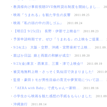
・
教員様向け事前視聴DVD無料貸出制度を開始しまし...
20
・
映画『うまれる』を観た学生の反響
2011.09.25
・
映画『私の頭の中の消しゴム』
2011.09.24
・
【明日】9/25(日) 長野・伊那で上映会!!
2011.09.23
・
予算申請時期です。ぜひ『うまれる』の上映をご提案...
・
9/24(土) 大阪・交野、沖縄・宜野座村で上映...
2011.09.
・
親ばか日誌: 娘と両親の和解が成立!
2011.09.20
・
9/23(金)東京・西東京、三重・津で上映会!!
2011.09.19
・
被災地無料上映・さっそく気仙沼で決まりました!
2011.0
・
監督・豪田トモが男性目線の育児や夢実現について語...
・
『AERA with Baby』で虎ちゃん一家特...
2011.09.16
・
小学生から映画を観た感想の手紙をもらいました
2011.09
・
沖縄旅行
2011.09.14