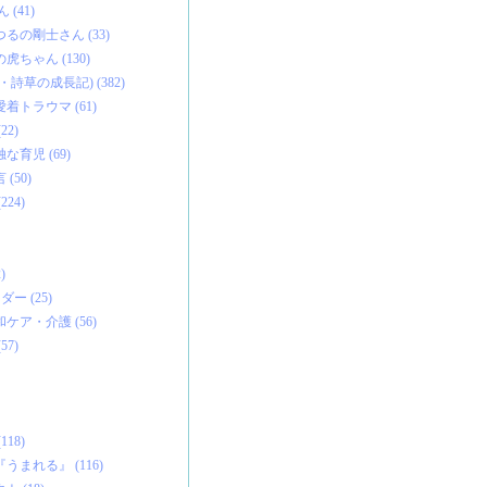
(41)
るの剛士さん (33)
虎ちゃん (130)
詩草の成長記) (382)
着トラウマ (61)
2)
育児 (69)
(50)
24)
)
ー (25)
ケア・介護 (56)
7)
18)
まれる』 (116)