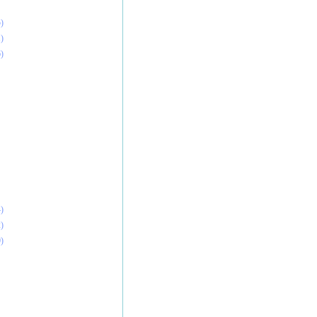
)
)
)
)
)
)