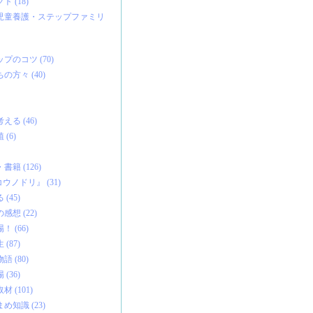
 (18)
児童養護・ステップファミリ
のコツ (70)
方々 (40)
る (46)
(6)
籍 (126)
ウノドリ』 (31)
(45)
想 (22)
 (66)
(87)
 (80)
(36)
 (101)
知識 (23)