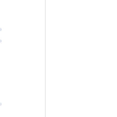
)
)
)