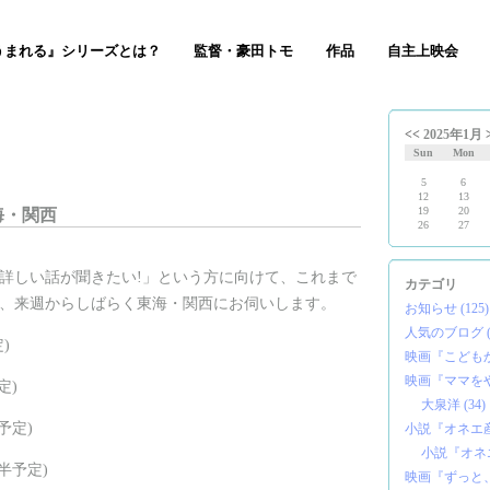
うまれる』シリーズとは？
監督・豪田トモ
作品
自主上映会
<<
2025年1月
Sun
Mon
5
6
12
13
19
20
海・関西
26
27
詳しい話が聞きたい!」という方に向けて、これまで
カテゴリ
、来週からしばらく東海・関西にお伺いします。
お知らせ (125)
人気のブログ (6
)
映画『こどもかい
映画『ママをや
定)
大泉洋 (34)
予定)
小説『オネエ産婦
小説『オネエ
時半予定)
映画『ずっと、い