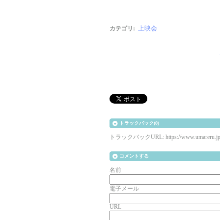
上映会
カテゴリ
:
トラックバック(0)
トラックバックURL: https://www.umareru.jp/mt
コメントする
名前
電子メール
URL