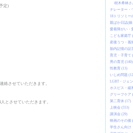
樹木希林さん 
予定)
ナレーター・つ
18トリソミーの
親ばか日誌(娘・
愛着障がい・愛
こども家庭庁 (2
産後うつ・孤独な
胎内記憶の証言 
育児・子育て (2
男の育児 (140)
性教育 (13)
いじめ問題 (12
LGBT・ジェンダ
連絡させていただきます。
ホスピス・緩和
グリーフケア (5
第二育休 (17)
4人とさせていただきます。
上映会 (553)
講演会 (29)
映画のその後 (1
学生さん向け『う