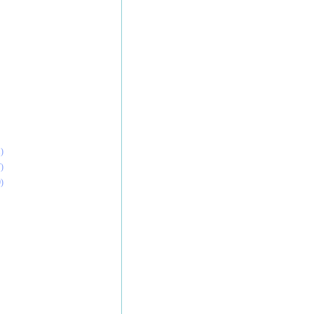
)
)
)