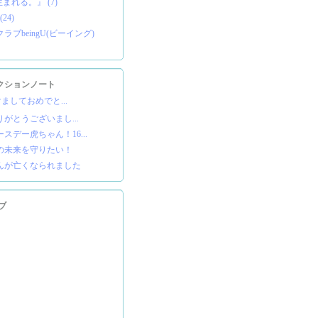
まれる。』 (7)
24)
ブbeingU(ビーイング)
クションノート
あけましておめでと...
りがとうございまし...
スデー虎ちゃん！16...
の未来を守りたい！
んが亡くなられました
ブ