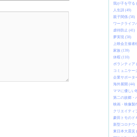
我が子を守る (3
人生訓 (49)
親子関係 (58)
ワークライフバ
虐待防止 (41)
夢実現 (58)
上映会主催者様の
家族 (139)
休暇 (110)
ボランティア (4
コミュニケーショ
企業サポーター 
海外展開 (44)
ママに優しい映画
第二の故郷・バ
映画・映像製作 
クリエイティブ 
豪田トモのドキ
新型コロナウイル
東日本大震災 (5