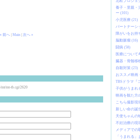
北欧プロジェクト
養子・里親・
ー (101)
小児医療 (21)
パートナーシップ
障がいをお持ちの
« 前へ
|
Main
|
次へ »
脳動脈瘤 (16)
闘病 (58)
医療について考え
臓器・骨髄移植 
自殺対策 (23)
おススメ映画・書
TBSドラマ『コ
/mt-tb.cgi/2620
子供がうまれる 
映画を観た方の感
こちら撮影現場！
新しい命の誕生 
天使ちゃんの物語
不妊治療の現場 
メディアでの取材
「うまれる」まめ