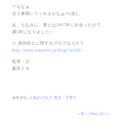
でもなぁ、、、
言う事聞いてくれるかなぁ〜(笑)。
あ、ちなみに、妻とは2007年に出会ったので、
満5年になりました♪
☆ 虐待防止に関するブログはコチラ
http://www.umareru.jp/blog/cat166/
監督・父
豪田トモ
人気のブログ
,
育児・子育て
カテゴリ
:
« 前へ
|
Main
|
次へ »