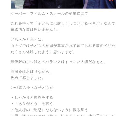
クーバー・フィルム・スクールの卒業式にて
これを持って「子どもには厳しくしつけけるべきだ」なんて
短絡的な事は思いませんし、
どちらかと言えば、
カナダでは子どもの意思が尊重されて育てられる事のメリッ
たくさん体験したように思いますが、
最低限のしつけとのバランスはすっごい大切だなぁと、
寿司をほおばりながら、
改めて感じました。
2〜3歳の小さな子どもが
・しっかりと挨拶をする
・「ありがとう」を言う
・他人様のご迷惑にならないように振る舞う