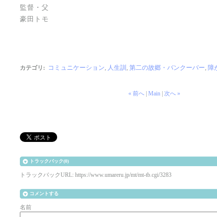
監督・父
豪田トモ
コミュニケーション
,
人生訓
,
第二の故郷・バンクーバー
,
障
カテゴリ
:
« 前へ
|
Main
|
次へ »
トラックバック(0)
トラックバックURL: https://www.umareru.jp/mt/mt-tb.cgi/3283
コメントする
名前