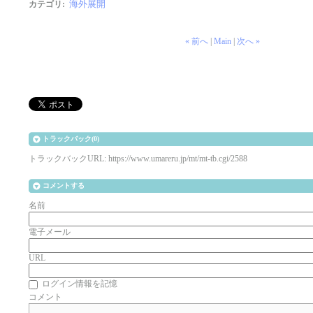
海外展開
カテゴリ
:
« 前へ
|
Main
|
次へ »
トラックバック(0)
トラックバックURL: https://www.umareru.jp/mt/mt-tb.cgi/2588
コメントする
名前
電子メール
URL
ログイン情報を記憶
コメント