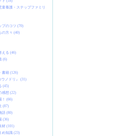
 (18)
児童養護・ステップファミリ
のコツ (70)
方々 (40)
る (46)
(6)
籍 (126)
ウノドリ』 (31)
(45)
想 (22)
 (66)
(87)
 (80)
(36)
 (101)
知識 (23)