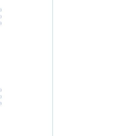
)
)
)
)
)
)