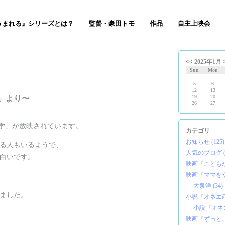
うまれる』シリーズとは？
監督・豪田トモ
作品
自主上映会
<<
2025年1月
Sun
Mon
5
6
12
13
19
20
」より〜
26
27
福学」が放映されています。
カテゴリ
お知らせ (125)
る人もいるようで、
人気のブログ (6
白いです。
映画『こどもかい
映画『ママをや
大泉洋 (34)
ました。
小説『オネエ産婦
小説『オネエ
映画『ずっと、い