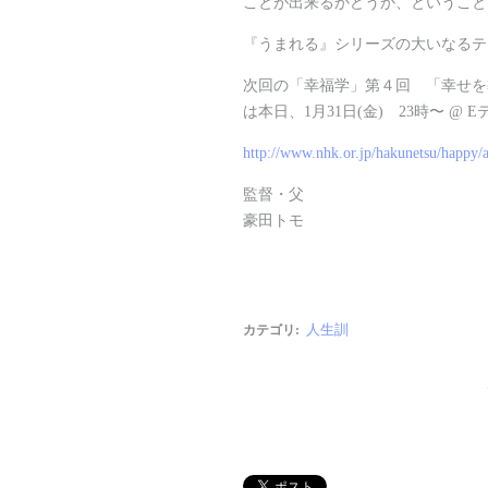
ことが出来るかどうか、ということ
『うまれる』シリーズの大いなるテ
次回の「幸福学」第４回 「幸せを
は本日、1月31日(金) 23時〜 @ 
http://www.nhk.or.jp/hakunetsu/happy/a
監督・父
豪田トモ
人生訓
カテゴリ
: