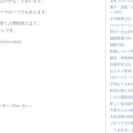
北欧プロジェクト
なのかな、と思います。
養子・里親・
ーマの一つでもあります。
ー (101)
小児医療 (21)
導く人間関係とは？」
パートナーシップ
Eテレです。
障がいをお持ちの
脳動脈瘤 (16)
rchives.html
闘病 (58)
医療について考え
臓器・骨髄移植 
自殺対策 (23)
おススメ映画・書
TBSドラマ『コ
子供がうまれる 
映画を観た方の感
こちら撮影現場！
新しい命の誕生 
« 前へ
|
Main
|
次へ »
天使ちゃんの物語
不妊治療の現場 
メディアでの取材
「うまれる」まめ