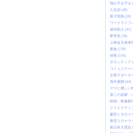
我が子を守る (3
人生訓 (49)
親子関係 (58)
ワークライフバ
虐待防止 (41)
夢実現 (58)
上映会主催者様の
家族 (139)
休暇 (110)
ボランティア (4
コミュニケーショ
企業サポーター 
海外展開 (44)
ママに優しい映画
第二の故郷・バ
映画・映像製作 
クリエイティブ 
豪田トモのドキ
新型コロナウイル
東日本大震災 (5