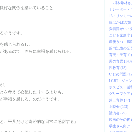
樹木希林さん 
良好な関係を築いていること
ナレーター・つ
18トリソミーの
親ばか日誌(娘・
愛着障がい・愛
るそうです。
こども家庭庁 (2
産後うつ・孤独な
を感じられるし、
胎内記憶の証言 
があるので、さらに幸福を感じられる。
育児・子育て (2
男の育児 (140)
性教育 (13)
いじめ問題 (12
LGBT・ジェンダ
が、
ホスピス・緩和
とを考えて心配したりするよりも、
グリーフケア (5
が幸福を感じる、のだそうです。
第二育休 (17)
上映会 (553)
講演会 (29)
映画のその後 (1
と、平凡だけど奇跡的な日常に感謝する」
学生さん向け『う