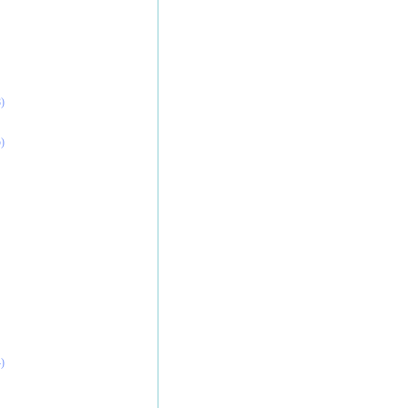
)
)
)