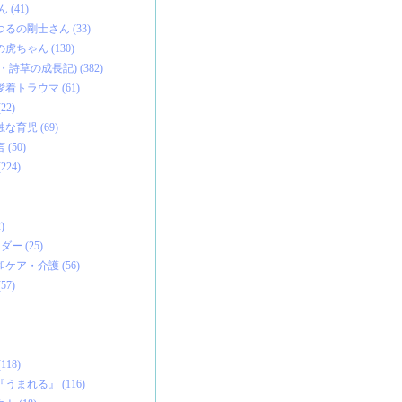
(41)
るの剛士さん (33)
虎ちゃん (130)
詩草の成長記) (382)
着トラウマ (61)
2)
育児 (69)
(50)
24)
)
ー (25)
ケア・介護 (56)
7)
18)
まれる』 (116)