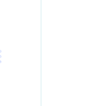
)
)
)