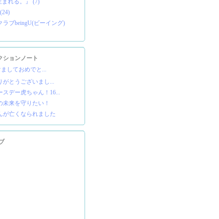
まれる。』 (7)
24)
ブbeingU(ビーイング)
クションノート
あけましておめでと...
りがとうございまし...
スデー虎ちゃん！16...
の未来を守りたい！
んが亡くなられました
ブ