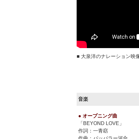
■ 大泉洋のナレーション映
音楽
● オープニング曲
「BEYOND LOVE」
作詞：一青窈
作曲：パッパラー河合