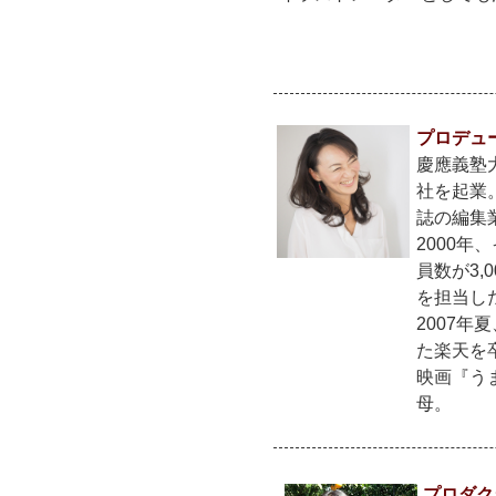
プロデュ
慶應義塾
社を起業
誌の編集
2000
員数が3
を担当し
2007
た楽天を
映画『う
母。
プロダク