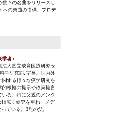
） をはじめ数々の名曲をリリースし
トへの楽曲の提供、プロデ
疫学者）
発法人国立成育医療研究セ
策科学研究部, 室長。国内外
に関する様々な疫学研究を
学的根拠の提示や政策提言
ている。特に父親のメンタ
は幅広く研究を重ね、メデ
なっている。3児の父。