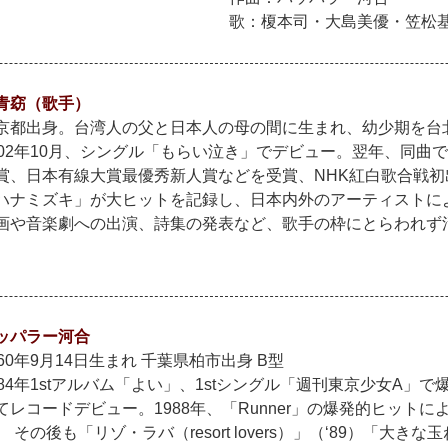
歌：榎本司・大島美優・笠松
青窈（歌手）
京都出身。台湾人の父と日本人の母の間に生まれ、幼少期を台
002年10月、シングル「もらい泣き」でデビュー。翌年、同曲
賞、日本有線大賞最優秀新人賞などを受賞、NHK紅白歌合戦初出
ハナミズキ」が大ヒットを記録し、日本内外のアーティストに
画や音楽劇への出演、詩集の発表など、歌手の枠にとらわれず
ッパラー河合
960年9月14日生まれ 千葉県柏市出身 B型
984年1stアルバム「よい」、1stシングル「週刊東京少女A」
てレコードデビュー。1988年、「Runner」の爆発的ヒット
。 その後も「リゾ・ラバ（resort lovers）」（‘89）「大