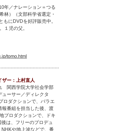
10年／ナレーション＝つる
木希林）（文部科学省選定・
ともにDVDを好評販売中。
行。１児の父。
.jp/tomo.html
イザー：上村直人
れ 関西学院大学社会学部
デューサー／ディレクタ
のプロダクションで、バラエ
情報番組を担当した後、渡
現地プロダクションで、ドキ
国後は、フリーのプロデュ
NHKや地上波などで、番