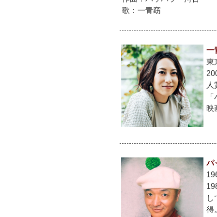
歌：一青窈
一
東
2
人
「
映
パ
1
1
し
得