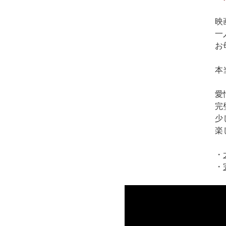
映
一
お
本
愛
完
少
楽
・
・