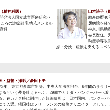
（精神科医）
山本詩子（
開発法人国立成育医療研究セ
助産師歴4
こころの診療部 乳幼児メンタル
属病院を経て
療科
神奈川県助
会長歴任。
助産学専攻
娠・分娩・産後を支えるスペ
画・監督・撮影／豪田トモ
973年、東京都多摩市出身。中央大学法学部卒。6年間のサラ
なるという夢を叶えるべく、29歳でカナダ・バンクーバーへ渡
る。在カナダ時に制作した短編映画は、日本国内、バンクーバ
にて入選。帰国後はフリーランスの映像クリエイターとして、