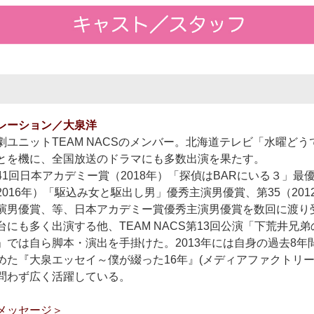
レーション／大泉洋
劇ユニットTEAM NACSのメンバー。北海道テレビ「水曜ど
とを機に、全国放送のドラマにも多数出演を果たす。
41回日本アカデミー賞（2018年）「探偵はBARにいる３」最
2016年）「駆込み女と駆出し男」優秀主演男優賞、第35（201
演男優賞、等、日本アカデミー賞優秀主演男優賞を数回に渡り
台にも多く出演する他、TEAM NACS第13回公演「下荒井兄
」では自ら脚本・演出を手掛けた。2013年には自身の過去8
めた『大泉エッセイ～僕が綴った16年』(メディアファクトリ
問わず広く活躍している。
メッセージ＞