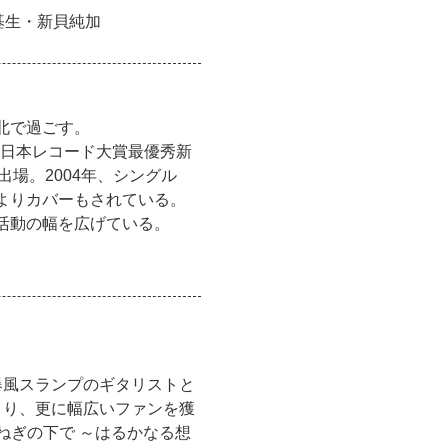
基生・新貝純加
北で過ごす。
で日本レコード大賞最優秀新
場。2004年、シングル
よりカバーもされている。
活動の幅を広げている。
で爆風スランプのギタリストと
により、更に幅広いファンを獲
きな玉ねぎの下で ～はるかなる想