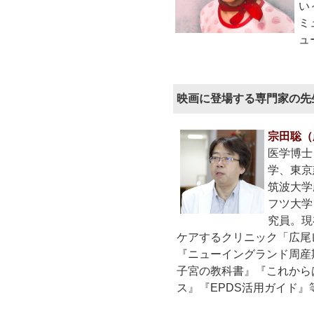
い
ミ
ュ
映画に登場する専門家の先
宗田聡（
医学博士
学、東京
筑波大学
フツ大学
究員。現
ケアするクリニック「広尾
『ニューイングランド周産
子宮の教科書』『これから
ス』『EPDS活用ガイド』