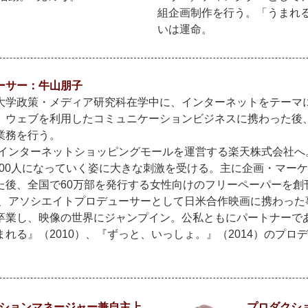
組企画制作を行う。「うまれ
いは運命。
ーサー：牛山朋子
大学政策・メディア研究科在学中に、インターネットをテーマ
。ウェブを利用したコミュニケーションビジネスに携わった後
業務を行う。
年、インターネットショッピングモールを運営する楽天株式会社へ
,000人になっていく姿に大きな刺激を受ける。主に企画・マー
た後、全国で60万部を発行する女性向けのフリーペーパーを創
年夏、アソシエイトプロデューサーとして日米合作映画に携わった
卒業し、映像の世界にジャンプイン。公私ともにパートナーで
まれる』（2010）、『ずっと、いっしょ。』（2014）のプロ
ションマネージャー兼自主上
プロダクシ