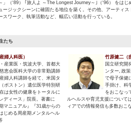
～」（‘89） ｢旅人よ ～The Longest Journey～｣（‘96
ュージックシーンに確固たる地位を築く。その他、アーティス
ースワーク、執筆活動など、幅広い活動を行っている。
生たち
産婦人科医）
竹原健二（
・産業医・筑波大学、首都大
国立研究開
慈恵会医科大学の非常勤講師
ンター, 政
産婦人科講師を経て、米国タ
で母子保健
（ボストン）遺伝医学特別研
手掛け、科
在は女性の健康をトータルに
をおこなっ
レディース」院長。著書に
ルヘルスや育児支援について
期マニュアル』『31歳からの
ィアでの情報発信も多数おこ
はじめる周産期メンタルヘル
等