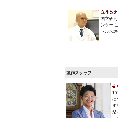
立花良之
国立研究
ンター 
ヘルス診
製作スタッフ
企
1
に
す
祭