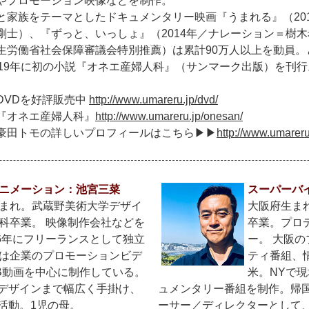
やプロモーション映像などを制作。
と家族をテーマとしたドキュメンタリー映画『うまれる』（20
剛士）、『ずっと、いっしょ』（2014年／ナレーション＝樹
生労働省社会保障審議会特別推薦）は累計90万人以上を動員。
019年に初の小説『オネエ産婦人科』（サンマーク出版）を刊
DVDを好評販売中
http://www.umareru.jp/dvd/
『オネエ産婦人科』
http://www.umareru.jp/onesan/
豪田トモの詳しいプロフィールはこちら▶︎▶︎
http://www.umareru
ニメーション：池宮三菜
スーパーバ
まれ。武蔵野美術大学デザイ
大阪府生ま
科卒業。 映像制作会社などを
卒業。プロ
16年にフリーランスとして独立
ー。 大阪
は企業のプロモーションビデ
ティ番組、
B動画を中心に制作している。
米。NYで
デザインまで幅広く手掛け、
ュメンタリー番組を制作。帰
活動。1児の母。
ーサー／ディレクターとして、