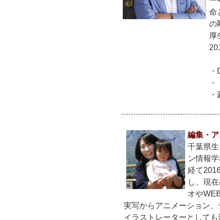
ー
命
の
厚
2
・
・
・
編集・ア
千葉県生
ン情報学
経て20
し、現在
オやWE
実写からアニメーション、
イラストレーターとしても