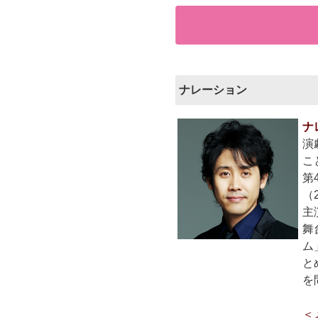
ナレーション
ナ
演
こ
第
（
主
舞
ム
と
を
＜